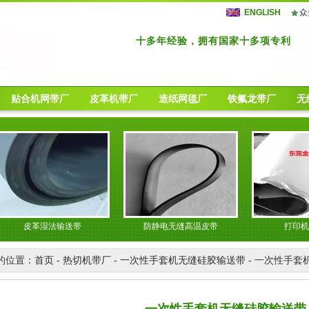
ENGLISH
众
十多年经验，拥有国家十多项专利
贴合机网带厂
皮革机带厂
造纸网毯厂
铁氟龙带厂
无
皮革湿法输送带
防静电无缝高温皮带
打印机转印
的位置：
首页
-
热切机带厂
-
一次性手套机无缝硅胶输送带
- 一次性手套