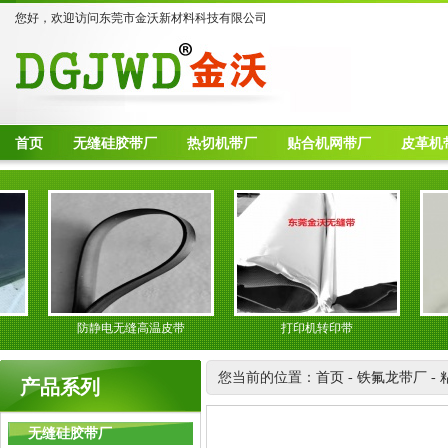
您好，欢迎访问东莞市金沃新材料科技有限公司
首页
无缝硅胶带厂
热切机带厂
贴合机网带厂
皮革机
防静电无缝高温皮带
打印机转印带
光
您当前的位置：
首页
-
铁氟龙带厂
-
产品系列
无缝硅胶带厂