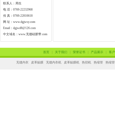
联系人：周生
电 话：0769-22232968
传 真：0769-22810618
网 址：
www.dgjwsy.com
Email：dgjwd8@126.com
中文域名：
www.无缝硅胶带.com
首页
|
关于我们
|
荣誉证书
|
产品展示
|
客户
无缝内衣
皮革贴膜
无缝内衣机
皮革贴膜机
热切机
热缩管
热缩管