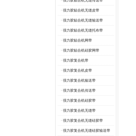
· 强力胶贴合机无缝传送带
· 强力胶贴合机无缝皮带
· 强力胶贴合机无缝输送带
· 强力胶贴合机无缝托布带
· 强力胶贴合机网带
· 强力胶贴合机硅胶网带
· 强力胶复合机带
· 强力胶复合机皮带
· 强力胶复合机输送带
· 强力胶复合机传送带
· 强力胶复合机硅胶带
· 强力胶复合机无缝带
· 强力胶复合机无缝硅胶带
· 强力胶复合机无缝硅胶输送带