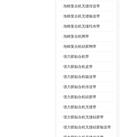
· 泡棉复合机无缝传送带
· 泡棉复合机无缝输送带
· 泡棉复合机无缝托布带
· 泡棉复合机网带
· 泡棉复合机硅胶网带
· 强力胶贴合机带
· 强力胶贴合机皮带
· 强力胶贴合机输送带
· 强力胶贴合机传送带
· 强力胶贴合机硅胶带
· 强力胶贴合机无缝带
· 强力胶贴合机无缝硅胶带
· 强力胶贴合机无缝硅胶输送带