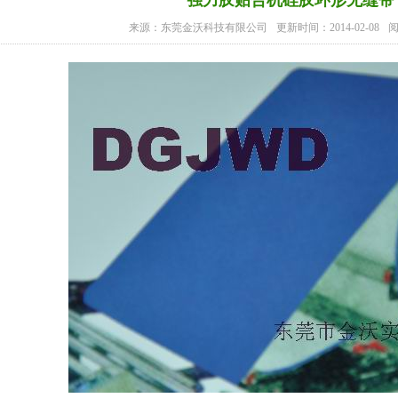
强力胶贴合机硅胶环形无缝带
来源：东莞金沃科技有限公司
更新时间：2014-02-08
阅