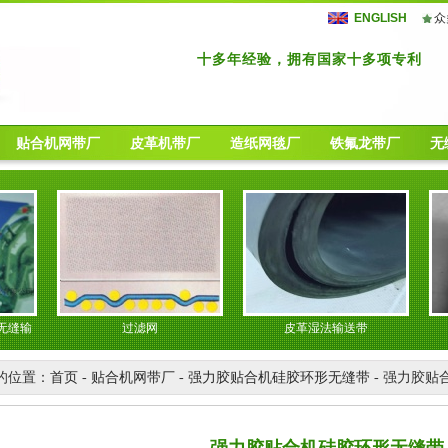
ENGLISH
众
十多年经验，拥有国家十多项专利
贴合机网带厂
皮革机带厂
造纸网毯厂
铁氟龙带厂
无
过滤网
皮革湿法输送带
防
的位置：
首页
-
贴合机网带厂
-
强力胶贴合机硅胶环形无缝带
- 强力胶贴