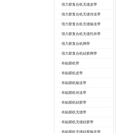
· 强力胶复合机无缝皮带
· 强力胶复合机无缝传送带
· 强力胶复合机无缝输送带
· 强力胶复合机无缝托布带
· 强力胶复合机网带
· 强力胶复合机硅胶网带
· 布贴膜机带
· 布贴膜机皮带
· 布贴膜机输送带
· 布贴膜机传送带
· 布贴膜机硅胶带
· 布贴膜机无缝带
· 布贴膜机无缝硅胶带
· 布贴膜机无缝硅胶输送带