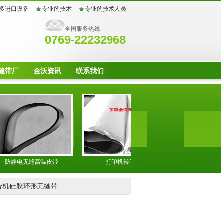
多进口设备
专业的技术
专业的技术人员
全国服务热线:
0769-22232968
缝带厂
金沃资讯
联系我们
静电无缝高温皮带
打印机转印带
光伏板复膜耐高温
合机硅胶环形无缝带