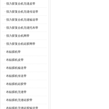
· 强力胶复合机无缝皮带
· 强力胶复合机无缝传送带
· 强力胶复合机无缝输送带
· 强力胶复合机无缝托布带
· 强力胶复合机网带
· 强力胶复合机硅胶网带
· 布贴膜机带
· 布贴膜机皮带
· 布贴膜机输送带
· 布贴膜机传送带
· 布贴膜机硅胶带
· 布贴膜机无缝带
· 布贴膜机无缝硅胶带
· 布贴膜机无缝硅胶输送带