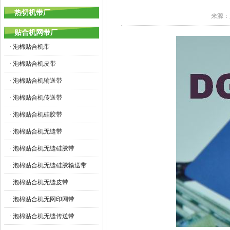
热切机带厂
来源：
贴合机网带厂
· 泡棉贴合机带
· 泡棉贴合机皮带
· 泡棉贴合机输送带
· 泡棉贴合机传送带
· 泡棉贴合机硅胶带
· 泡棉贴合机无缝带
· 泡棉贴合机无缝硅胶带
· 泡棉贴合机无缝硅胶输送带
· 泡棉贴合机无缝皮带
· 泡棉贴合机无网印网带
· 泡棉贴合机无缝传送带