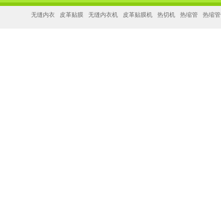
无缝内衣
皮革贴膜
无缝内衣机
皮革贴膜机
热切机
热缩管
热缩管