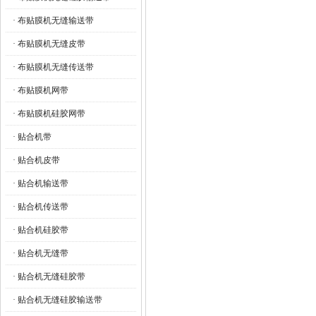
· 布贴膜机无缝输送带
· 布贴膜机无缝皮带
· 布贴膜机无缝传送带
· 布贴膜机网带
· 布贴膜机硅胶网带
· 贴合机带
· 贴合机皮带
· 贴合机输送带
· 贴合机传送带
· 贴合机硅胶带
· 贴合机无缝带
· 贴合机无缝硅胶带
· 贴合机无缝硅胶输送带