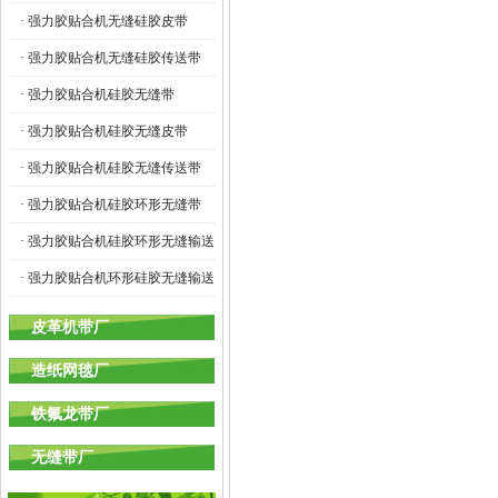
带
· 强力胶贴合机无缝硅胶皮带
· 强力胶贴合机无缝硅胶传送带
· 强力胶贴合机硅胶无缝带
· 强力胶贴合机硅胶无缝皮带
· 强力胶贴合机硅胶无缝传送带
· 强力胶贴合机硅胶环形无缝带
· 强力胶贴合机硅胶环形无缝输送
带
· 强力胶贴合机环形硅胶无缝输送
带
皮革机带厂
造纸网毯厂
铁氟龙带厂
无缝带厂