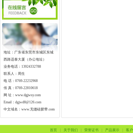
地址：广东省东莞市东城区东城
西路适泰大厦（办公地址）
业务电话：13924332788
联系人：周生
电 话：0769-22232968
传 真：0769-22810618
网 址：
www.dgjwsy.com
Email：dgjwd8@126.com
中文域名：
www.无缝硅胶带.com
首页
|
关于我们
|
荣誉证书
|
产品展示
|
客户