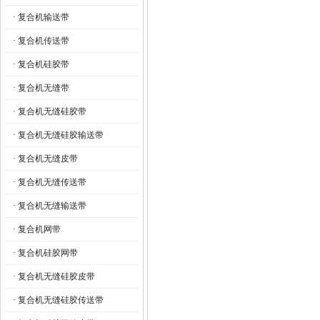
· 复合机输送带
· 复合机传送带
· 复合机硅胶带
· 复合机无缝带
· 复合机无缝硅胶带
· 复合机无缝硅胶输送带
· 复合机无缝皮带
· 复合机无缝传送带
· 复合机无缝输送带
· 复合机网带
· 复合机硅胶网带
· 复合机无缝硅胶皮带
· 复合机无缝硅胶传送带