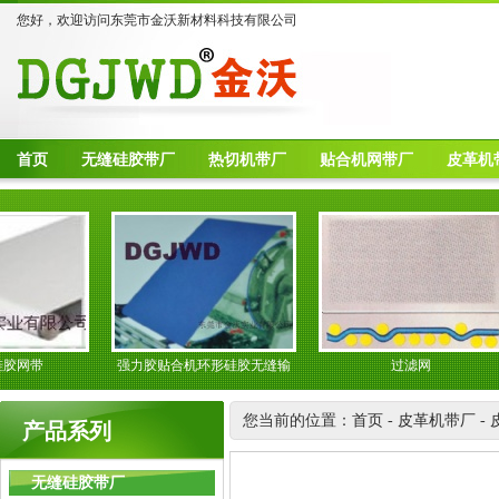
您好，欢迎访问东莞市金沃新材料科技有限公司
首页
无缝硅胶带厂
热切机带厂
贴合机网带厂
皮革机
网带
强力胶贴合机环形硅胶无缝输
过滤网
送带
您当前的位置：
首页
-
皮革机带厂
-
产品系列
无缝硅胶带厂