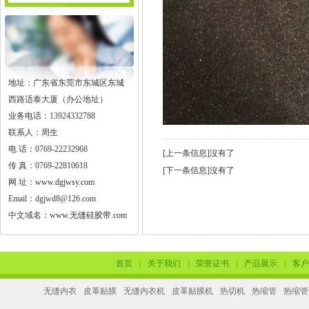
地址：广东省东莞市东城区东城
西路适泰大厦（办公地址）
业务电话：13924332788
联系人：周生
电 话：0769-22232968
[上一条信息]沒有了
传 真：0769-22810618
[下一条信息]沒有了
网 址：
www.dgjwsy.com
Email：dgjwd8@126.com
中文域名：
www.无缝硅胶带.com
首页
|
关于我们
|
荣誉证书
|
产品展示
|
客户
无缝内衣
皮革贴膜
无缝内衣机
皮革贴膜机
热切机
热缩管
热缩管